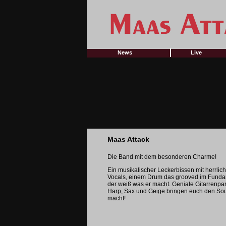
News
Live
Maas Attack
Die Band mit dem besonderen Charme!
Ein musikalischer Leckerbissen mit herrli
Vocals, einem Drum das grooved im Funda
der weiß was er macht. Geniale Gitarrenpar
Harp, Sax und Geige bringen euch den Sou
macht!