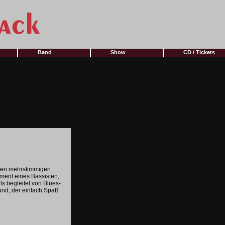
Band
Show
CD / Tickets
chen mehrstimmigen
ment eines Bassisten,
ts begleitet von Blues-
nd, der einfach Spaß